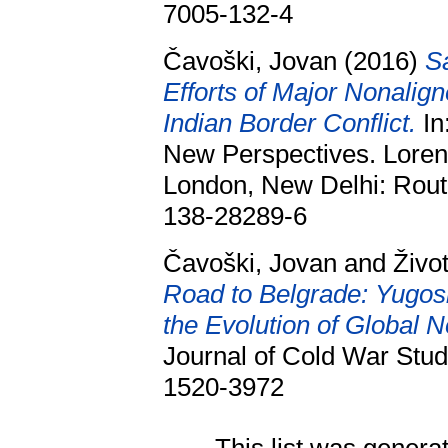
7005-132-4
Čavoški, Jovan
(2016)
S
Efforts of Major Nonalig
Indian Border Conflict.
In
New Perspectives. Lorenz
London, New Delhi: Rout
138-28289-6
Čavoški, Jovan
and
Živo
Road to Belgrade: Yugosl
the Evolution of Global 
Journal of Cold War Stud
1520-3972