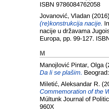
ISBN 9786084762058
Jovanović, Vladan
(2016
(re)konstrukcija nacije.
In
nacije u državama Jugoi
Europa, pp. 99-127. ISB
M
Manojlović Pintar, Olga
(
Da li se plašim.
Beograd:
Miletić, Aleksandar R.
(2
Commemoration of the W
Múltunk Journal of Politi
960X