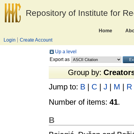
Repository of Institute for R
Home
Abo
Login
Create Account
Up a level
Export as
Group by:
Creator
Jump to:
B
|
C
|
J
|
M
|
R
Number of items:
41
.
B