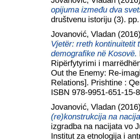
Jovanović, Vladan
(2016
opijuma između dva svet
društvenu istoriju (3). p
Jovanović, Vladan
(2016
Vjetër: rreth kontinuitetit 
demografike në Kosovë.
Ripërfytyrimi i marrëdhë
Out the Enemy: Re-imagi
Relations]. Prishtine : Q
ISBN 978-9951-651-15-
Jovanović, Vladan
(2016
(re)konstrukcija na nacija
izgradba na nacijata vo 
Institut za etnologija i a