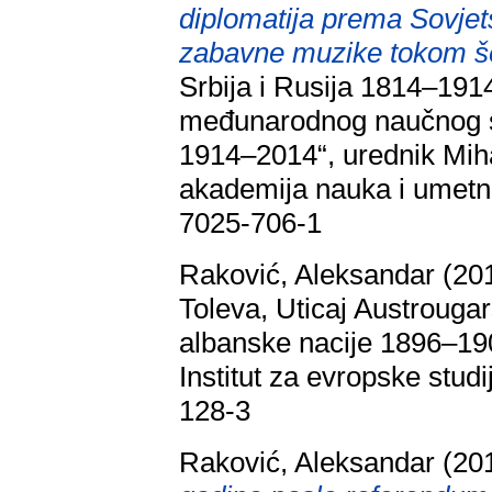
diplomatija prema Sovje
zabavne muzike tokom še
Srbija i Rusija 1814–19
međunarodnog naučnog sk
1914–2014“, urednik Mih
akademija nauka i umetn
7025-706-1
Raković, Aleksandar
(20
Toleva, Uticaj Austrougar
albanske nacije 1896–1908
Institut za evropske stud
128-3
Raković, Aleksandar
(20