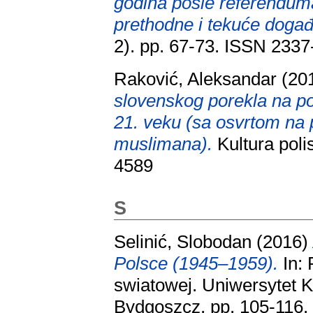
godina posle referenduma 
prethodne i tekuće događ
2). pp. 67-73. ISSN 233
Raković, Aleksandar
(20
slovenskog porekla na p
21. veku (sa osvrtom na 
muslimana).
Kultura poli
4589
S
Selinić, Slobodan
(2016
Polsce (1945–1959).
In: 
swiatowej. Uniwersytet 
Bydgoszcz, pp. 105-116