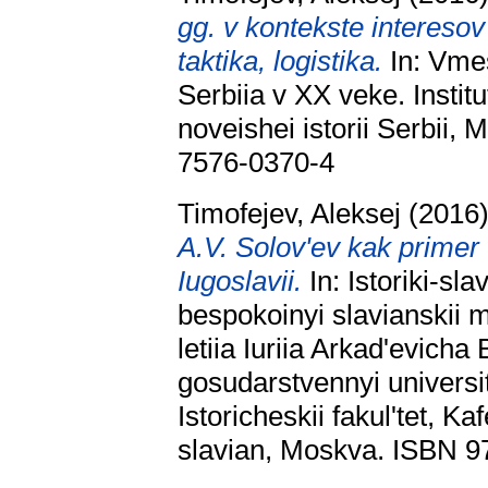
gg. v kontekste interesov
taktika, logistika.
In: Vmest
Serbiia v XX veke. Instit
noveishei istorii Serbii,
7576-0370-4
Timofejev, Aleksej
(2016
A.V. Solov'ev kak primer 
Iugoslavii.
In: Istoriki-sl
bespokoinyi slavianskii m
letiia Iuriia Arkad'evich
gosudarstvennyi universi
Istoricheskii fakul'tet, K
slavian, Moskva. ISBN 9