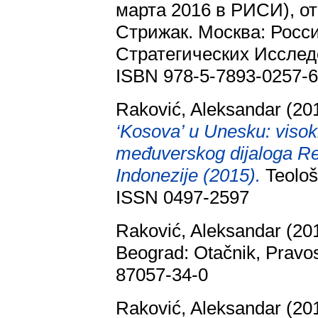
марта 2016 в РИСИ), от
Стрижак. Москва: Росс
Стратегических Исслед
ISBN 978-5-7893-0257-
Raković, Aleksandar
(20
‘Kosova’ u Unesku: visok
međuverskog dijaloga Rep
Indonezije (2015).
Teološk
ISSN 0497-2597
Raković, Aleksandar
(20
Beograd: Otačnik, Pravos
87057-34-0
Raković, Aleksandar
(20