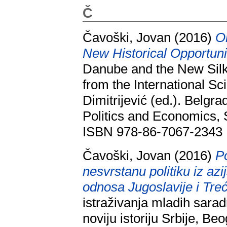
Č
Čavoški, Jovan
(2016)
O
New Historical Opportunit
Danube and the New Sil
from the International Sc
Dimitrijević (ed.). Belgrad
Politics and Economics, S
ISBN 978-86-7067-2343
Čavoški, Jovan
(2016)
P
nesvrstanu politiku iz azijs
odnosa Jugoslavije i Tre
istraživanja mladih saradn
noviju istoriju Srbije, B