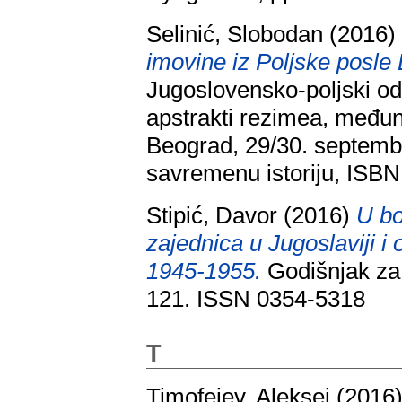
Selinić, Slobodan
(2016
imovine iz Poljske posle
Jugoslovensko-poljski od
apstrakti rezimea, među
Beograd, 29/30. septemba
savremenu istoriju, ISB
Stipić, Davor
(2016)
U bo
zajednica u Jugoslaviji 
1945-1955.
Godišnjak za d
121. ISSN 0354-5318
T
Timofejev, Aleksej
(2016