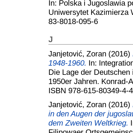
In: Polska i Jugoslawia p
Uniwersytet Kazimierza 
83-8018-095-6
J
Janjetović, Zoran
(2016)
1948-1960.
In: Integrati
Die Lage der Deutschen 
1950er Jahren. Konrad-Ad
ISBN 978-615-80349-4-
Janjetović, Zoran
(2016)
in den Augen der jugosl
dem Zweiten Weltkrieg.
I
Filipowaer Ortsgemeinsch