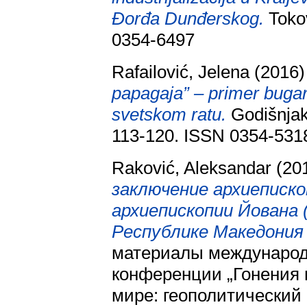
Đorđa Dunđerskog.
Tokov
0354-6497
Rafailović, Jelena
(2016
papagaja” – primer bug
svetskom ratu.
Godišnjak 
113-120. ISSN 0354-531
Raković, Aleksandar
(20
заключение архиеписк
архиепископии Йована 
Республике Македония 
материалы международ
конференции „Гонения 
мире: геополитический 