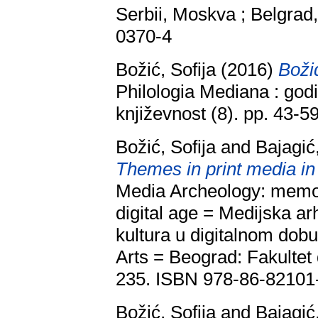
Serbii, Moskva ; Belgrad
0370-4
Božić, Sofija
(2016)
Božid
Philologia Mediana : god
književnost (8). pp. 43-
Božić, Sofija
and
Bajagić
Themes in print media in S
Media Archeology: memor
digital age = Medijska arh
kultura u digitalnom dobu
Arts = Beograd: Fakultet
235. ISBN 978-86-82101
Božić, Sofija
and
Bajagić