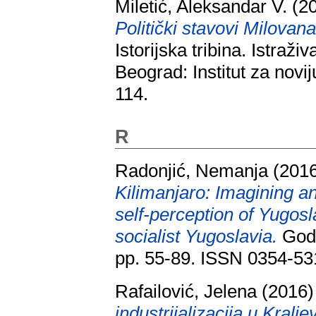
Miletić, Aleksandar V.
(2
Politički stavovi Milovan
Istorijska tribina. Istraži
Beograd: Institut za novij
114.
R
Radonjić, Nemanja
(201
Kilimanjaro: Imagining an
self-perception of Yugosl
socialist Yugoslavia.
Godi
pp. 55-89. ISSN 0354-53
Rafailović, Jelena
(2016
industrijalizacija u Kralj