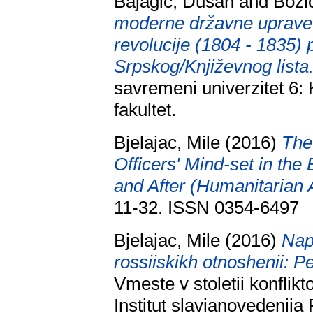
Bajagić, Dušan
and
Božić
moderne državne uprave
revolucije (1804 - 1835)
Srpskog/Književnog lista
savremeni univerzitet 6: 
fakultet.
Bjelajac, Mile
(2016)
The
Officers' Mind-set in the
and After (Humanitarian 
11-32. ISSN 0354-6497
Bjelajac, Mile
(2016)
Napr
rossiiskikh otnoshenii: P
Vmeste v stoletii konflikt
Institut slavianovedeniia 