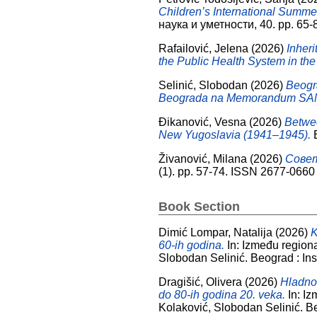
Children’s International Summe
наука и уметности, 40. pp. 65
Rafailović, Jelena
(2026)
Inher
the Public Health System in th
Selinić, Slobodan
(2026)
Beogr
Beograda na Memorandum SA
Đikanović, Vesna
(2026)
Betwee
New Yugoslavia (1941–1945).
E
Živanović, Milana
(2026)
Совет
(1). pp. 57-74. ISSN 2677-0660
Book Section
Dimić Lompar, Natalija
(2026)
K
60-ih godina.
In: Između regiona
Slobodan Selinić. Beograd : Ins
Dragišić, Olivera
(2026)
Hladno
do 80-ih godina 20. veka.
In: Iz
Kolaković, Slobodan Selinić. Be