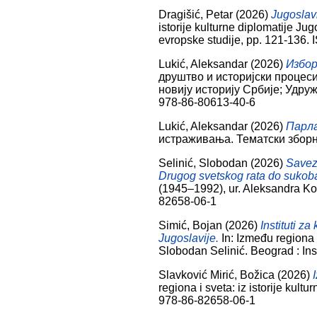
Dragišić, Petar
(2026)
Jugoslavi
istorije kulturne diplomatije Ju
evropske studije, pp. 121-136
Lukić, Aleksandar
(2026)
Избор
друштво и историјски процеси
новију историју Србије; Удру
978-86-80613-40-6
Lukić, Aleksandar
(2026)
Парла
истраживања. Тематски зборни
Selinić, Slobodan
(2026)
Savezn
Drugog svetskog rata do sukoba 
(1945–1992), ur. Aleksandra Kol
82658-06-1
Simić, Bojan
(2026)
Instituti z
Jugoslavije.
In: Između regiona i
Slobodan Selinić. Beograd : Ins
Slavković Mirić, Božica
(2026)
regiona i sveta: iz istorije kul
978-86-82658-06-1