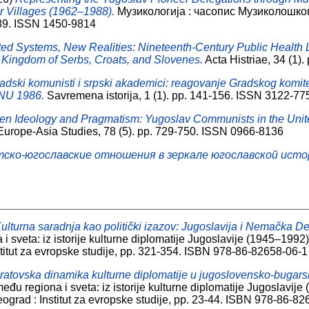
r Villages (1962–1988).
Музикологија : часопис Музиколошко
-89. ISSN 1450-9814
ited Systems, New Realities: Nineteenth-Century Public Health L
e Kingdom of Serbs, Croats, and Slovenes.
Acta Histriae, 34 (1)
adski komunisti i srpski akademici: reagovanje Gradskog komi
NU 1986.
Savremena istorija, 1 (1). pp. 141-156. ISSN 3122-77
n Ideology and Pragmatism: Yugoslav Communists in the United
urope-Asia Studies, 78 (5). pp. 729-750. ISSN 0966-8136
ско-югославские отношения в зеркале югославской исто
ulturna saradnja kao politički izazov: Jugoslavija i Nemačka D
 i sveta: iz istorije kulturne diplomatije Jugoslavije (1945–1992
titut za evropske studije, pp. 321-354. ISBN 978-86-82658-06-1
ratovska dinamika kulturne diplomatije u jugoslovensko-bugar
među regiona i sveta: iz istorije kulturne diplomatije Jugoslavij
ograd : Institut za evropske studije, pp. 23-44. ISBN 978-86-8