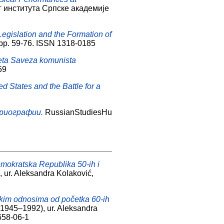
г института Српске академије
egislation and the Formation of
. pp. 59-76. ISSN 1318-0185
teta Saveza komunista
59
 States and the Battle for a
риографии.
RussianStudiesHu
emokratska Republika 50-ih i
), ur. Aleksandra Kolaković,
skim odnosima od početka 60-ih
e (1945–1992), ur. Aleksandra
2658-06-1