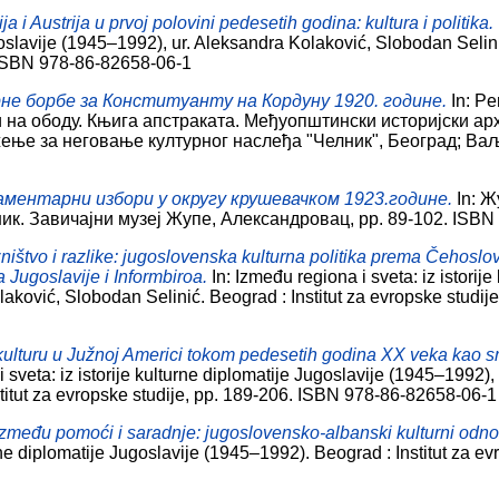
ja i Austrija u prvoj polovini pedesetih godina: kultura i politika.
goslavije (1945–1992), ur. Aleksandra Kolaković, Slobodan Selinić
. ISBN 978-86-82658-06-1
не борбе за Конституанту на Кордуну 1920. године.
In: Pe
 на ободу. Књига апстраката. Међуопштински историјски ар
жење за неговање културног наслеђа "Челник", Београд; Ваљ
ментарни избори у округу крушевачком 1923.године.
In: Ж
к. Завичајни музеј Жупе, Александровац, pp. 89-102. ISBN
ištvo i razlike: jugoslovenska kulturna politika prema Čehoslov
Jugoslavije i Informbiroa.
In: Između regiona i sveta: iz istorij
aković, Slobodan Selinić. Beograd : Institut za evropske studij
a kulturu u Južnoj Americi tokom pedesetih godina XX veka kao sr
 sveta: iz istorije kulturne diplomatije Jugoslavije (1945–1992),
titut za evropske studije, pp. 189-206. ISBN 978-86-82658-06-1
Između pomoći i saradnje: jugoslovensko-albanski kulturni odn
turne diplomatije Jugoslavije (1945–1992). Beograd : Institut za e