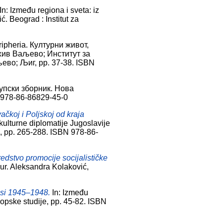
In: Između regiona i sveta: iz
. Beograd : Institut za
ripheria. Културни живот,
хив Ваљево; Институт за
ево; Љиг, pp. 37-38. ISBN
упски зборник. Нова
 978-86-86829-45-0
ačkoj i Poljskoj od kraja
e kulturne diplomatije Jugoslavije
e, pp. 265-288. ISBN 978-86-
edstvo promocije socijalističke
 ur. Aleksandra Kolaković,
osi 1945–1948.
In: Između
vropske studije, pp. 45-82. ISBN