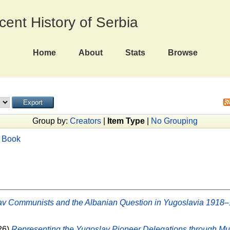
ecent History of Serbia
Home
About
Stats
Browse
Group by:
Creators
|
Item Type
|
No Grouping
|
Book
v Communists and the Albanian Question in Yugoslavia 1918–
26)
Representing the Yugoslav Pioneer Delegations through Mu