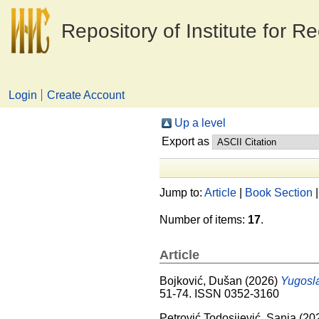
Repository of Institute for R
Login
Create Account
Up a level
Export as
Jump to:
Article
|
Book Section
Number of items:
17
.
Article
Bojković, Dušan
(2026)
Yugosla
51-74. ISSN 0352-3160
Petrović Todosijević, Sanja
(20