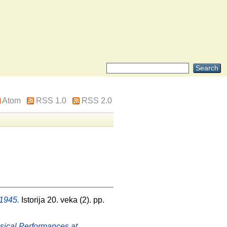
Atom
RSS 1.0
RSS 2.0
1945.
Istorija 20. veka (2). pp.
sical Performances at