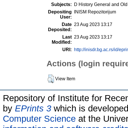
Subjects:
D History General and Old
Depositing
INISM Repozitorijum
User:
Date
23 Aug 2023 13:17
Deposited:
Last
23 Aug 2023 13:17
Modified:
URI:
http://inisdr.bg.ac.rs/id/epr
Actions (login requir
View Item
Repository of Institute for Rece
by
EPrints 3
which is develope
Computer Science
at the Unive