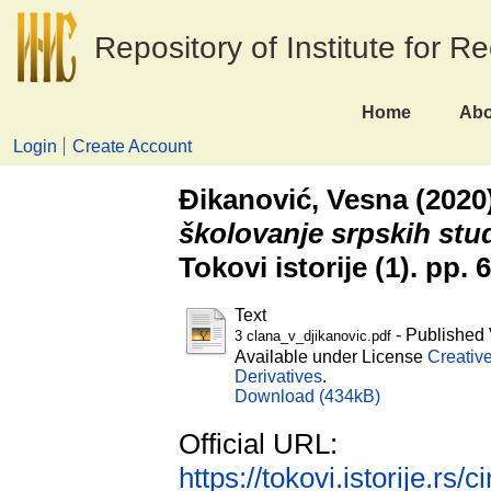
Repository of Institute for R
Home
Abo
Login
Create Account
Đikanović, Vesna
(2020
školovanje srpskih stu
Tokovi istorije (1). pp.
Text
- Published 
3 clana_v_djikanovic.pdf
Available under License
Creativ
Derivatives
.
Download (434kB)
Official URL:
https://tokovi.istorije.rs